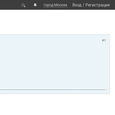
🔔
Вход
/
Регистрация
город Москва
🔍
#1