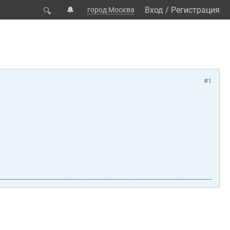
🔔
Вход
/
Регистрация
город Москва
🔍
#1