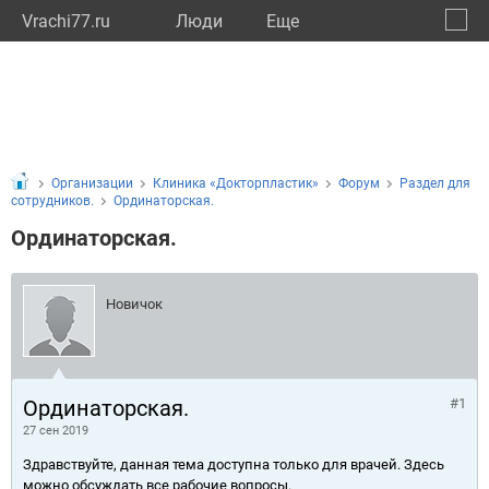
Vrachi77.ru
Люди
Eще
🔔
город
🔍
Организации
Клиника «Докторпластик»
Форум
Раздел для
сотрудников.
Ординаторская.
Ординаторская.
Новичок
Ординаторская.
#1
27 сен 2019
Здравствуйте, данная тема доступна только для врачей. Здесь
можно обсуждать все рабочие вопросы.