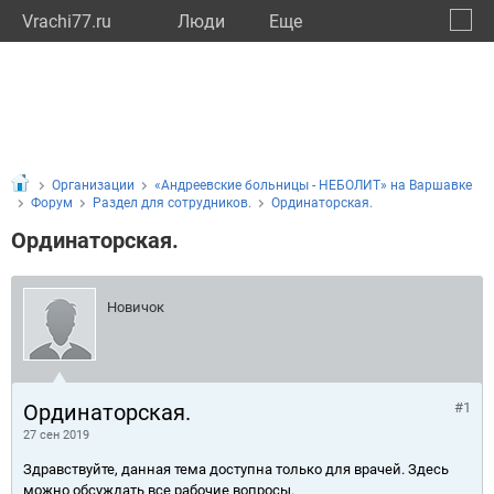
Vrachi77.ru
Люди
Eще
🔔
город
🔍
Организации
«Андреевские больницы - НЕБОЛИТ» на Варшавке
Форум
Раздел для сотрудников.
Ординаторская.
Ординаторская.
Новичок
Ординаторская.
#1
27 сен 2019
Здравствуйте, данная тема доступна только для врачей. Здесь
можно обсуждать все рабочие вопросы.