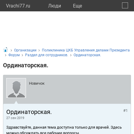
Vrachi77.ru
Люди
Eще
🔔
город
🔍
Организации
Поликлиника ЦКБ Управления делами Президента
Форум
Раздел для сотрудников.
Ординаторская.
Ординаторская.
Новичок
Ординаторская.
#1
27 сен 2019
Здравствуйте, данная тема доступна только для врачей. Здесь
можно обсуждать все рабочие вопросы.