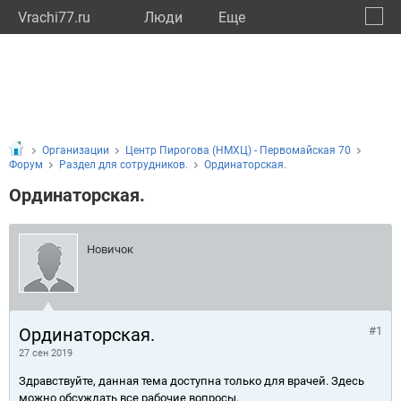
Vrachi77.ru
Люди
Eще
🔔
город
🔍
Организации
Центр Пирогова (НМХЦ) - Первомайская 70
Форум
Раздел для сотрудников.
Ординаторская.
Ординаторская.
Новичок
Ординаторская.
#1
27 сен 2019
Здравствуйте, данная тема доступна только для врачей. Здесь
можно обсуждать все рабочие вопросы.