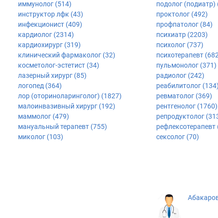
иммунолог (514)
подолог (подиатр) 
инструктор лфк (43)
проктолог (492)
инфекционист (409)
профпатолог (84)
кардиолог (2314)
психиатр (2203)
кардиохирург (319)
психолог (737)
клинический фармаколог (32)
психотерапевт (682
косметолог-эстетист (34)
пульмонолог (371)
лазерный хирург (85)
радиолог (242)
логопед (364)
реабилитолог (134
лор (оториноларинголог) (1827)
ревматолог (369)
малоинвазивный хирург (192)
рентгенолог (1760)
маммолог (479)
репродуктолог (31
мануальный терапевт (755)
рефлексотерапевт 
миколог (103)
сексолог (70)
Абакаров