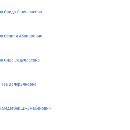
а Саида Садуллаевна
а Севиля Абакаровна
а Сида Садуллаевна
 Теа Валерьяновна
в Медетбек Джумабекович