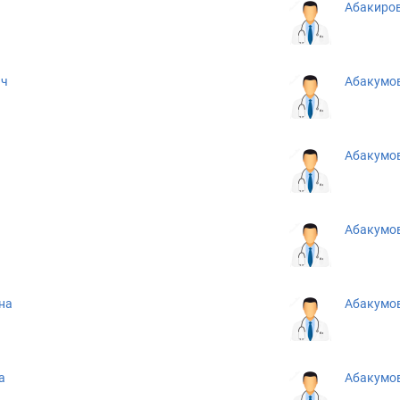
ч
Абакиро
ич
Абакумо
Абакумов
Абакумов
на
Абакумов
а
Абакумов