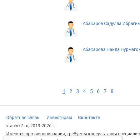
Абакаров Садулла Ибраги
Абакарова Наида Нурмаго
1
2
3
4
5
6
7
8
Обратная связь
Инвесторам
Вконтакте
vrachi77.ru, 2019-2026 гг.
Имеются противопоказания, требуется консультация специалист
заменяет прием врача.