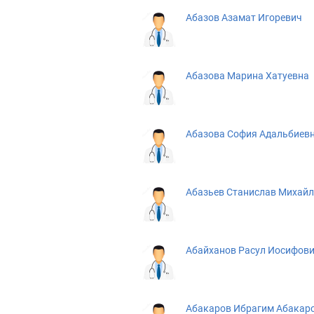
Абазов Азамат Игоревич
Абазова Марина Хатуевна
Абазова София Адальбиев
Абазьев Станислав Михай
Абайханов Расул Иосифов
Абакаров Ибрагим Абакар