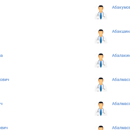
Абакумов
Абакшина
на
Абалакин
лович
Абалмасо
ич
Абалмасо
ович
Абалмасо