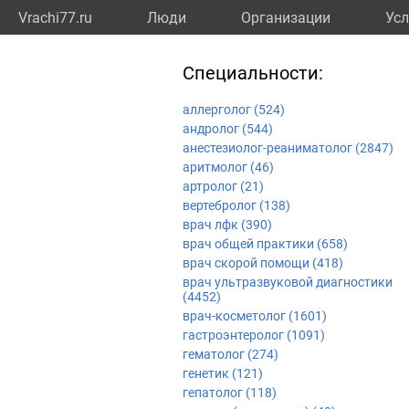
Vrachi77.ru
Люди
Организации
Усл
Специальности:
аллерголог (524)
андролог (544)
анестезиолог-реаниматолог (2847)
аритмолог (46)
артролог (21)
вертебролог (138)
врач лфк (390)
врач общей практики (658)
врач скорой помощи (418)
врач ультразвуковой диагностики
(4452)
врач-косметолог (1601)
гастроэнтеролог (1091)
гематолог (274)
генетик (121)
гепатолог (118)