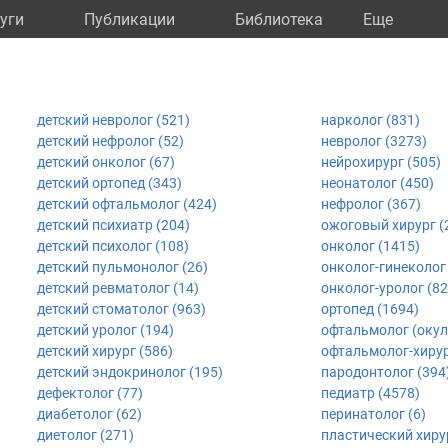
уги
Публикации
Библиотека
Eще
детский невролог (521)
нарколог (831)
детский нефролог (52)
невролог (3273)
детский онколог (67)
нейрохирург (505)
детский ортопед (343)
неонатолог (450)
детский офтальмолог (424)
нефролог (367)
детский психиатр (204)
ожоговый хирург (
детский психолог (108)
онколог (1415)
детский пульмонолог (26)
онколог-гинеколог 
детский ревматолог (14)
онколог-уролог (82
детский стоматолог (963)
ортопед (1694)
детский уролог (194)
офтальмолог (окул
детский хирург (586)
офтальмолог-хирур
детский эндокринолог (195)
пародонтолог (394
дефектолог (77)
педиатр (4578)
диабетолог (62)
перинатолог (6)
диетолог (271)
пластический хирур