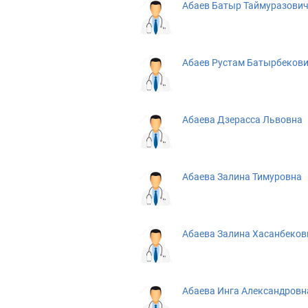
Абаев Батыр Таймуразови
Абаев Рустам Батырбеков
Абаева Дзерасса Львовна
Абаева Залина Тимуровна
Абаева Залина Хасанбеков
Абаева Инга Александровн