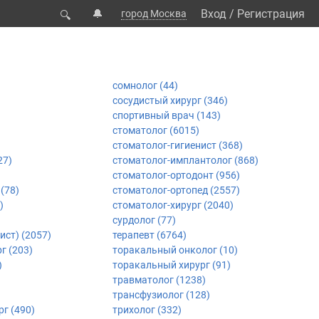
🔔
Вход
/
Регистрация
город Москва
🔍
сомнолог (44)
сосудистый хирург (346)
спортивный врач (143)
стоматолог (6015)
стоматолог-гигиенист (368)
27)
стоматолог-имплантолог (868)
стоматолог-ортодонт (956)
(78)
стоматолог-ортопед (2557)
)
стоматолог-хирург (2040)
сурдолог (77)
ист) (2057)
терапевт (6764)
г (203)
торакальный онколог (10)
)
торакальный хирург (91)
травматолог (1238)
трансфузиолог (128)
г (490)
трихолог (332)