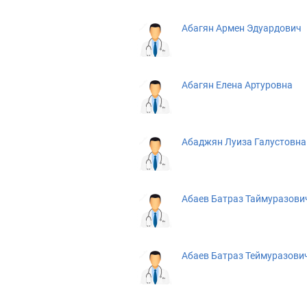
Абагян Армен Эдуардович
Абагян Елена Артуровна
Абаджян Луиза Галустовна
Абаев Батраз Таймуразови
Абаев Батраз Теймуразови