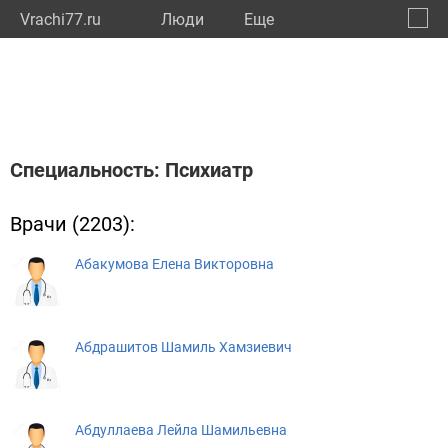
Vrachi77.ru
Люди
Eще
🔔
город
🔍
Специальность: Психиатр
Врачи (2203):
Абакумова Елена Викторовна
Абдрашитов Шамиль Хамзиевич
Абдуллаева Лейла Шамильевна