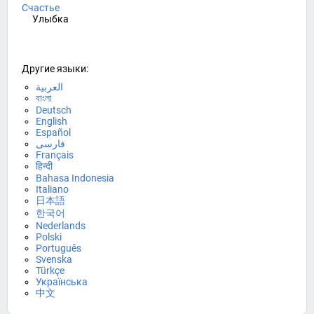
Счастье
Улыбка
Другие языки:
العربية
বাংলা
Deutsch
English
Español
فارسی
Français
हिन्दी
Bahasa Indonesia
Italiano
日本語
한국어
Nederlands
Polski
Português
Svenska
Türkçe
Українська
中文