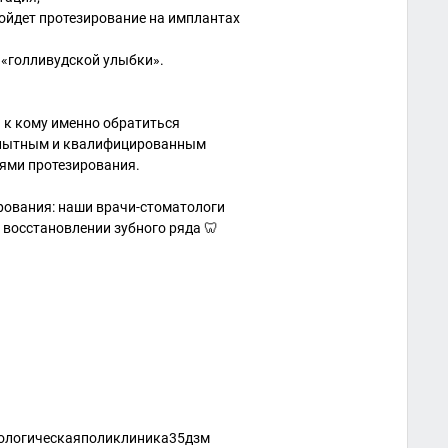
дойдет протезирование на имплантах
 «голливудской улыбки».
ь к кому именно обратиться
опытным и квалифицированным
ями протезирования.
рования: наши врачи-стоматологи
 восстановлении зубного ряда 🦷
ологическаяполиклиника35дзм