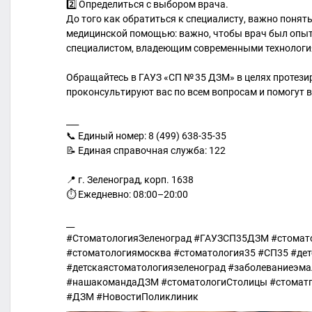
2️⃣ Определиться с выбором врача.
До того как обратиться к специалисту, важно понят
медицинской помощью: важно, чтобы врач был оп
специалистом, владеющим современными технологи
Обращайтесь в ГАУЗ «СП № 35 ДЗМ» в целях протези
проконсультируют вас по всем вопросам и помогут в
___
📞 Единый номер: 8 (499) 638-35-35
📝 Единая справочная служба: 122
📍 г. Зеленоград, корп. 1638
⏱ Ежедневно: 08:00–20:00
__
#СтоматологияЗеленоград #ГАУЗСП35ДЗМ #стомат
#стоматологиямосква #стоматология35 #СП35 #де
#детскаястоматологиязеленоград #заболеваниеэм
#нашакомандаДЗМ #стоматологиСтолицы #стоматп
#ДЗМ #НовостиПоликлиник