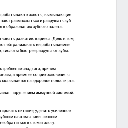
е вырабатывают кислоты, вымывающие
инают размножаться и разрушать зуб
дя к образованию зубного налета.
вовать развитию кариеса. Дело в том,
чно нейтрализовать вырабатываемые
, кислоты быстрее разрушают зубы.
потребление сладкого, причем
козы, а время ее соприкосновения с
 сказывается на здоровье полости рта.
 вызван нарушением иммунной системой.
ировать питание, уделить усиленное
е зубным пастам с повышенным
е обратиться к стоматологу.