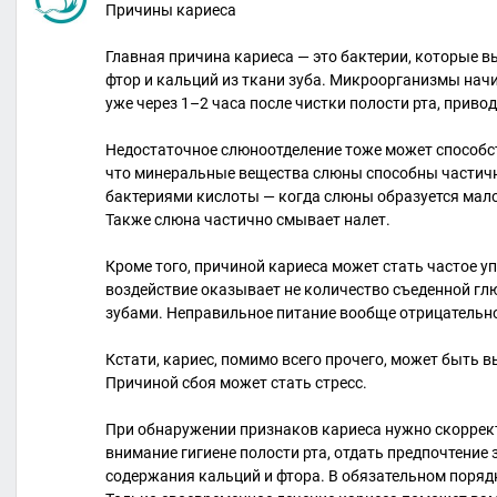
Причины кариеса
⠀
Главная причина кариеса — это бактерии, которы
фтор и кальций из ткани зуба. Микроорганизмы нач
уже через 1–2 часа после чистки полости рта, приво
⠀
Недостаточное слюноотделение тоже может способст
что минеральные вещества слюны способны части
бактериями кислоты — когда слюны образуется мало
Также слюна частично смывает налет.
⠀
Кроме того, причиной кариеса может стать частое у
воздействие оказывает не количество съеденной глю
зубами. Неправильное питание вообще отрицательно
⠀
Кстати, кариес, помимо всего прочего, может быть
Причиной сбоя может стать стресс.
⠀
При обнаружении признаков кариеса нужно скоррект
внимание гигиене полости рта, отдать предпочтени
содержания кальций и фтора. В обязательном порядк