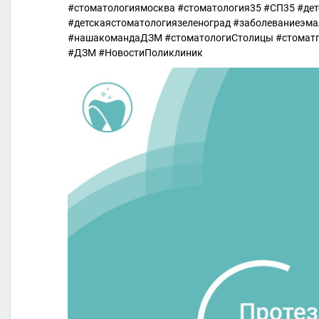
#стоматологиямосква #стоматология35 #СП35 #де
#детскаястоматологиязеленоград #заболеваниеэм
#нашакомандаДЗМ #стоматологиСтолицы #стоматп
#ДЗМ #НовостиПоликлиник