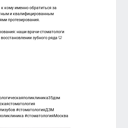
ь к кому именно обратиться за
ытным и квалифицированным
ями протезирования.
рования: наши врачи-стоматологи
 восстановлении зубного ряда 🦷
ологическаяполиклиника35дзм
тскаястоматология
ализубов #стоматологияДЗМ
оликлиника #стоматологияМосква