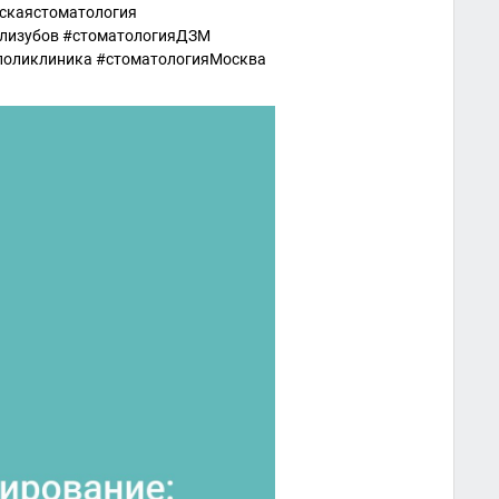
тскаястоматология
ализубов #стоматологияДЗМ
оликлиника #стоматологияМосква