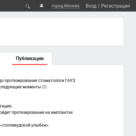
🔔
Вход
/
Регистрация
город Москва
🔍
Публикации
 до протезирования стоматологи ГАУЗ
ледующие моменты 👇🏻
тация;
дойдет протезирование на имплантах
 «голливудской улыбки».