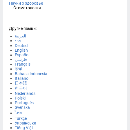
Науки о здоровье
Стоматология
Другие языки:
العربية
বাংলা
Deutsch
English
Español
فارسی
Français
हिन्दी
Bahasa Indonesia
Italiano
日本語
한국어
Nederlands
Polski
Português
Svenska
ไทย
Türkçe
Українська
Tiếng Việt