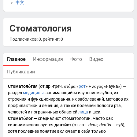
中文
Стоматология
Подписчиков: 0, рейтинг: 0
Главное
Информация
Фото
Видео
Публикации
Стоматоло́гия
(от
др.-греч.
στόμα
«
рот
» +
λογος
«наука») —
раздел
медицины
, занимающийся изучением
зубов
, их
строения и функционирования, их
заболеваний
, методов их
профилактики
и
лечения
, а также болезней полости рта,
челюстей и пограничных областей
лица
и
шеи
.
Стомато́лог
—
специалист
стоматологии. Часто как
синоним используется
данти́ст
(от
лат.
dens, dentis
— зуб),
хотя последнее понятие включает в себя только