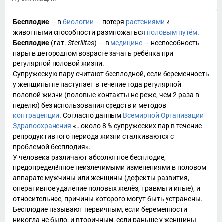
Бесплодие
— в
биологии
— потеря
растениями
и
животными
способности размножаться
половым путём
.
Бесплодие
(
лат.
Sterilitas
) — в
медицине
— неспособность
пары в детородном возрасте зачать ребёнка при
регулярной половой жизни.
Супружескую пару считают бесплодной, если
беременность
у женщины не наступает в течение года регулярной
половой жизни (половые контакты не реже, чем 2 раза в
неделю) без использования средств и методов
контрацепции
. Согласно данным
Всемирной Организации
Здравоохранения
«…около 8 % супружеских пар в течение
репродуктивного периода жизни сталкиваются с
проблемой бесплодия».
У
человека
различают абсолютное бесплодие,
предопределённое неизлечимыми изменениями в половом
аппарате мужчины или женщины (дефекты развития,
оперативное удаление половых желёз, травмы и иные), и
относительное, причины которого могут быть устранены.
Бесплодие называют первичным, если беременности
никогда не было, и вторичным, если раньше у женщины