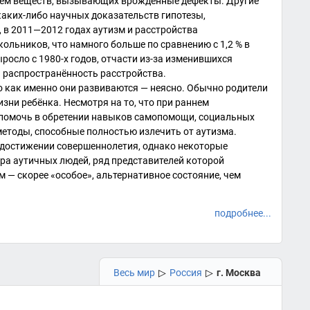
вием веществ, вызывающих врождённые дефекты. Другие
каких-либо научных доказательств гипотезы,
, в 2011—2012 годах аутизм и расстройства
ольников, что намного больше по сравнению с 1,2 % в
ыросло с
1980-х годов
, отчасти из-за изменившихся
я распространённость расстройства.
но как именно они развиваются — неясно. Обычно родители
зни ребёнка. Несмотря на то, что при раннем
помочь в обретении навыков самопомощи, социальных
етоды, способные полностью излечить от аутизма.
 достижении совершеннолетия, однако некоторые
ура аутичных людей, ряд представителей которой
м — скорее «особое», альтернативное состояние, чем
подробнее...
Весь мир
▷
Россия
▷
г. Москва