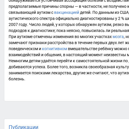
обнаруживается устойчивая ассоциация болезни с воздейст
предполагаемые причины спорны — в частности, не получено 
связывающей аутизм с
вакцинацией
детей
. По данным из
США
аутистического спектра официально диагностированы у 2 % шк
2007 году. Число людей, у которых обнаружен аутизм, резко в
подходов к диагностике; пока неясно, повысилась ли реальна
При аутизме отмечены изменения во многих участках
мозга
, 
замечают признаки расстройства в течение первых двух лет жи
поведенческом и
когнитивном
вмешательстве ребёнку можно 
взаимодействий и общения, в настоящий момент неизвестны м
Немногим детям удаётся перейти к самостоятельной жизни по
добиваются успеха. Более того, возникла своеобразная культ
занимается поисками лекарства, другие же считают, что аутиз
болезнь.
Публикации