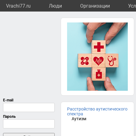
Vrachi77.ru
Люди
Организации
Усл
Расстройство аутистического
спектра
Аутизм