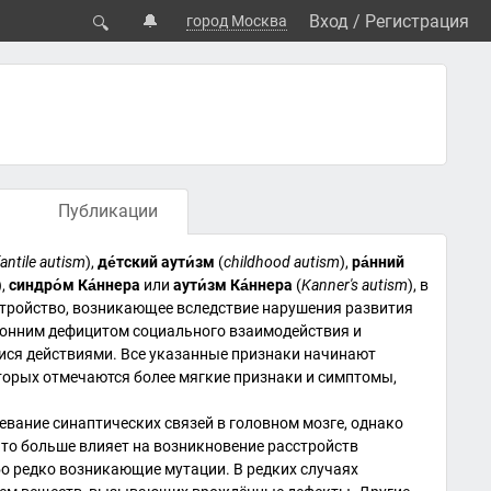
🔔
Вход
/
Регистрация
город Москва
🔍
Публикации
fantile autism
),
де́тский аути́зм
(
childhood autism
),
ра́нний
),
синдро́м
Ка́ннера
или
аути́зм Ка́ннера
(
Kanner's autism
), в
стройство, возникающее вследствие нарушения развития
ронним дефицитом
социального
взаимодействия и
ися действиями. Все указанные признаки начинают
оторых отмечаются более мягкие признаки и
симптомы
,
ревание
синаптических
связей в головном мозге, однако
что больше влияет на возникновение расстройств
ибо редко возникающие
мутации
. В редких случаях