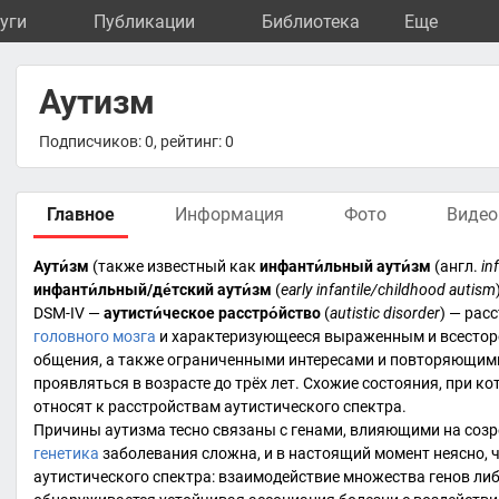
уги
Публикации
Библиотека
Eще
Аутизм
Подписчиков: 0, рейтинг: 0
Главное
Информация
Фото
Видео
Аути́зм
(также известный как
инфанти́льный аути́зм
(
англ.
in
инфанти́льный/де́тский аути́зм
(
early infantile/childhood autism
DSM-IV
—
аутисти́ческое расстро́йство
(
autistic disorder
) — рас
головного мозга
и характеризующееся выраженным и всесто
общения
, а также ограниченными интересами и повторяющим
проявляться в возрасте до трёх лет. Схожие состояния, при к
относят к
расстройствам аутистического спектра
.
Причины аутизма тесно связаны с
генами
, влияющими на соз
генетика
заболевания сложна, и в настоящий момент неясно, 
аутистического спектра: взаимодействие множества генов л