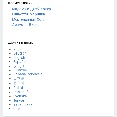
Косметология
Мадам Си Джей Уокер
Гильотти, Мэрилин
Моргенштерн, Соня
Десмонд, Виола
Другие языки:
العربية
Deutsch
English
Español
فارسی
Français
Bahasa Indonesia
日本語
한국어
Polski
Português
Svenska
Türkçe
Українська
中文