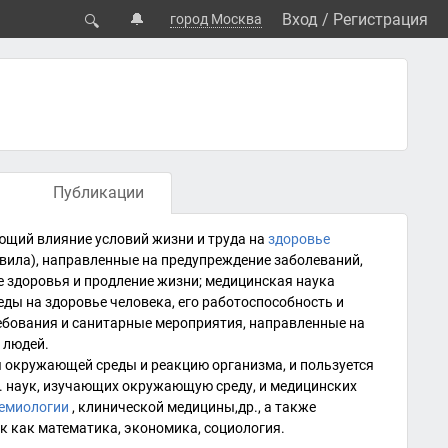
🔔
Вход
/
Регистрация
город Москва
🔍
Публикации
ающий влияние условий жизни и труда на
здоровье
вила), направленные на предупреждение заболеваний,
 здоровья и продление жизни; медицинская наука
ды на здоровье человека, его работоспособность и
бования и санитарные мероприятия, направленные на
 людей.
ы окружающей среды и реакцию организма, и пользуется
р. наук, изучающих окружающую среду, и медицинских
емиологии
, клинической медицины,др., а также
ук как
математика
,
экономика
,
социология
.