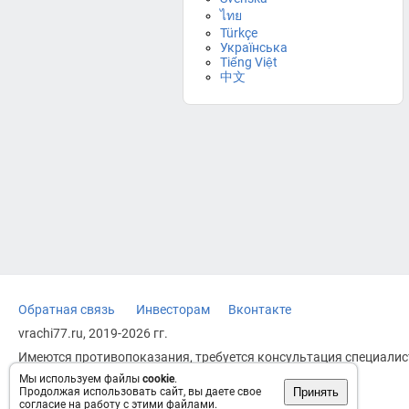
ไทย
Türkçe
Українська
Tiếng Việt
中文
Обратная связь
Инвесторам
Вконтакте
vrachi77.ru, 2019-2026 гг.
Имеются противопоказания, требуется консультация специалист
заменяет прием врача.
Мы используем файлы
cookie
.
Принять
Продолжая использовать сайт, вы даете свое
Возрастное ограничение: 18+
согласие на работу с этими файлами.