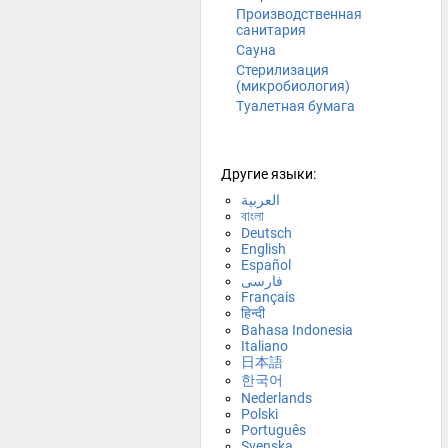
Производственная
санитария
Сауна
Стерилизация
(микробиология)
Туалетная бумага
Другие языки:
العربية
বাংলা
Deutsch
English
Español
فارسی
Français
हिन्दी
Bahasa Indonesia
Italiano
日本語
한국어
Nederlands
Polski
Português
Svenska