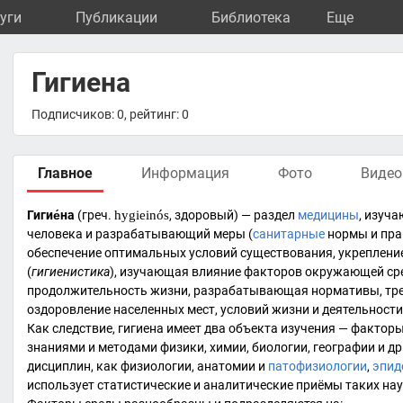
уги
Публикации
Библиотека
Eще
Гигиена
Подписчиков: 0, рейтинг: 0
Главное
Информация
Фото
Видео
Гигие́на
(
греч.
hygieinós
, здоровый) — раздел
медицины
, изуч
человека и разрабатывающий меры (
санитарные
нормы и пра
обеспечение оптимальных условий существования, укрепление
(
гигиенистика
), изучающая влияние факторов окружающей сре
продолжительность жизни, разрабатывающая нормативы, тре
оздоровление населенных мест, условий жизни и деятельности
Как следствие, гигиена имеет два объекта изучения — фактор
знаниями и методами физики, химии, биологии, географии и д
дисциплин, как физиологии, анатомии и
патофизиологии
,
эпид
использует статистические и аналитические приёмы таких на