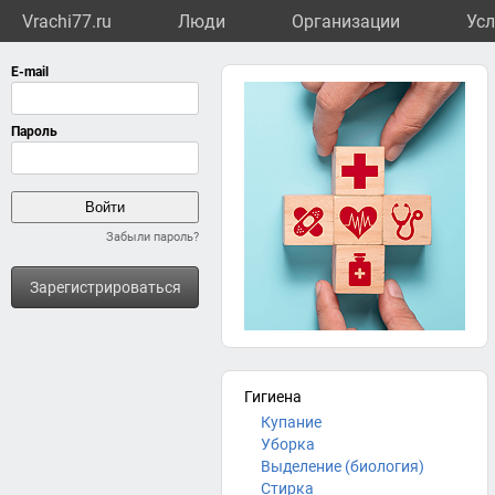
Vrachi77.ru
Люди
Организации
Усл
Забыли пароль?
Зарегистрироваться
Гигиена
Купание
Уборка
Выделение (биология)
Стирка