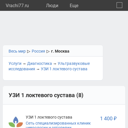
Vrachi77.ru
Люди
Eще
🔔
город
🔍
Весь мир
▷
Россия
▷
г. Москва
→
→
Услуги
Диагностика
Ультразвуковые
→
исследования
УЗИ 1 локтевого сустава
УЗИ 1 локтевого сустава (8)
УЗИ 1 локтевого сустава
1 400 ₽
Сеть специализированных клиник
неврологии и ортопедии