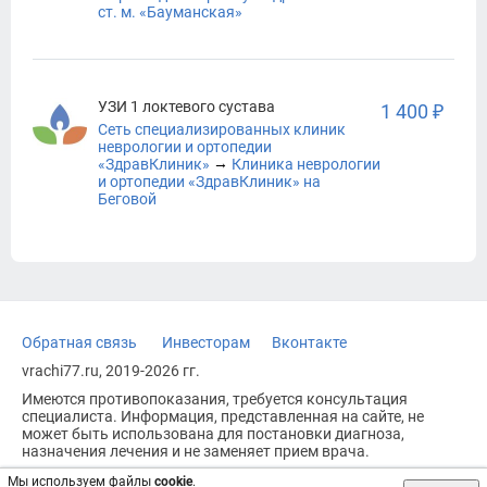
ст. м. «Бауманская»
УЗИ 1 локтевого сустава
1 400 ₽
Сеть специализированных клиник
неврологии и ортопедии
→
«ЗдравКлиник»
Клиника неврологии
и ортопедии «ЗдравКлиник» на
Беговой
Обратная связь
Инвесторам
Вконтакте
vrachi77.ru, 2019-2026 гг.
Имеются противопоказания, требуется консультация
специалиста. Информация, представленная на сайте, не
может быть использована для постановки диагноза,
назначения лечения и не заменяет прием врача.
Возрастное ограничение: 18+
Мы используем файлы
cookie
.