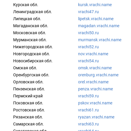
Курская обл.
kursk.vrachi.name
Ленинградская обл.
vrachi47.ru
Липецкая обл.
lipetsk.vrachi.name
Магаданская обл.
magadan.vrachi.name
Московская обл.
vrachi50.ru
Мурманская обл.
murmansk.vrachi.name
Нижегородская обл.
vrachi52.ru
Новгородская обл.
nov.vrachi.name
Новосибирская обл.
vrachi54.ru
Омская обл.
omsk.vrachi.name
Оренбургская обл.
orenburg.vrachi.name
Орловская обл.
orel.vrachi.name
Пензенская обл.
penza.vrachi.name
Пермский край
vrachi59.ru
Псковская обл.
pskov.vrachi.name
Ростовская обл.
vrachi61.ru
Рязанская обл.
ryazan.vrachi.name
Самарская обл.
vrachi63.ru