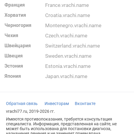
Франция
france.vrachi.name
Хорватия
croatia.vrachi.name
Черногория
montenegro.vrachi.name
Чехия
czech.vrachi.name
Швейцария
switzerland.vrachi.name
Швеция
sweden.vrachi.name
Эстония
estonia.vrachi.name
Япония
japan.vrachi.name
Обратная связь
Инвесторам
Вконтакте
vrachi77.ru, 2019-2026 гг.
Имеются противопоказания, требуется консультация
специалиста. Информация, представленная на сайте, не
может быть использована для постановки диагноза,
назначения лечения и не заменяет прием врача.