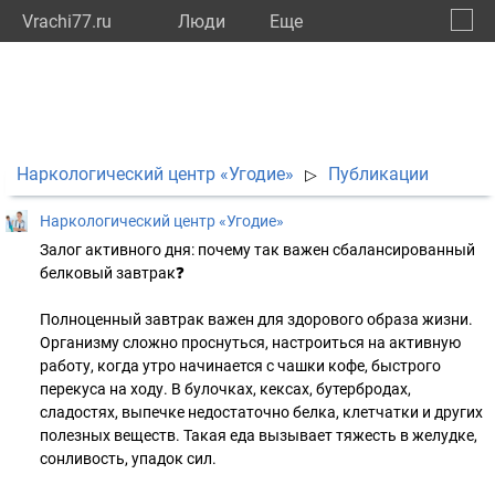
Vrachi77.ru
Люди
Eще
🔔
город
🔍
Наркологический центр «Угодие»
Публикации
▷
Наркологический центр «Угодие»
Залог активного дня: почему так важен сбалансированный
белковый завтрак❓
Полноценный завтрак важен для здорового образа жизни.
Организму сложно проснуться, настроиться на активную
работу, когда утро начинается с чашки кофе, быстрого
перекуса на ходу. В булочках, кексах, бутербродах,
сладостях, выпечке недостаточно белка, клетчатки и других
полезных веществ. Такая еда вызывает тяжесть в желудке,
сонливость, упадок сил.