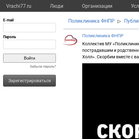
Vrachi77.ru
Люди
Организации
Усл
Поликлиника ФНПР
Публи
▷
Поликлиника ФНПР
Коллектив МУ «Поликлиник
пострадавшим и родственни
Холл». Скорбим вместе с в
Забыли пароль?
Зарегистрироваться