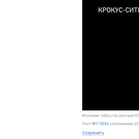
Источник: https://vk.com/wall-
Пост
№115043
, опубликован
23
Сохранить