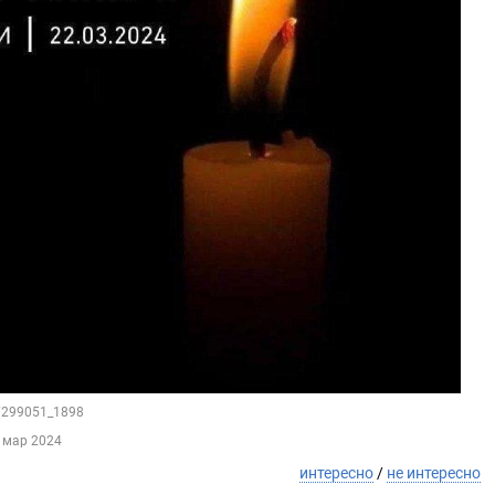
97299051_1898
 мар 2024
интересно
/
не интересно