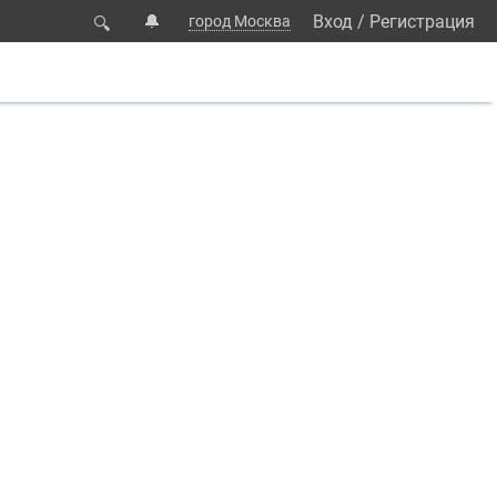
🔔
Вход
/
Регистрация
город Москва
🔍