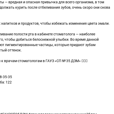
еты — вредная и опасная привычка для всего организма, в том
одолжать курить после отбеливания зубов, очень скоро они снова
х напитков и продуктов, чтобы избежать изменения цвета эмали.
ливание полости рта в кабинете стоматолога — наиболее
го, чтобы добиться белоснежной улыбки. Во время данной
яют пигментированные частицы, которые придают зубам
тый оттенок.
к врачам-стоматологам в ГАУЗ «СП № 35 ДЗМ» 🧑🏻‍⚕️
8-35-35
ба: 122