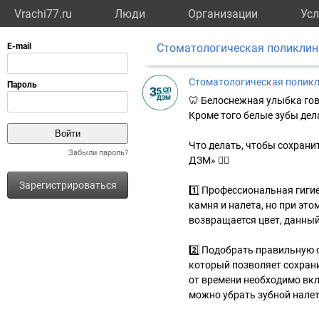
Vrachi77.ru
Люди
Организации
Усл
Стоматологическая поликли
Стоматологическая полик
🦷 Белоснежная улыбка гово
Кроме того белые зубы дел
Что делать, чтобы сохрани
Забыли пароль?
ДЗМ» 👇🏻
Зарегистрироваться
1️⃣ Профессиональная гиги
камня и налета, но при это
возвращается цвет, данный
2️⃣ Подобрать правильную 
который позволяет сохрани
от времени необходимо вк
можно убрать зубной налет