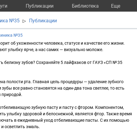
уги
Публикации
Библиотека
Eще
ника №35
Публикации
▷
линика №35
рит об ухоженности человека, статусе и качестве его жизни.
ают улыбку ярче, а нас самих — визуально моложе.
ть белизну зубов? Сохраняйте 5 лайфхаков от ГАУЗ «СП № 35
ена полости рта. Главная цель процедуры — удаление зубного
м зубы все равно становятся на один-два тона светлее, то есть
 природой.
отбеливающую зубную пасту и пасту с фтором. Компонентом,
ть улыбку здоровой и белоснежной, является фтор. Также время
лючать в ежедневный уход отбеливающие пасты. С их помощью
 и осветлить эмаль.