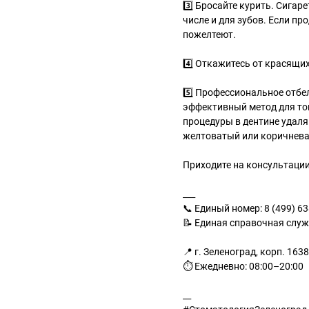
3️⃣ Бросайте курить. Сигар
числе и для зубов. Если пр
пожелтеют.
4️⃣ Откажитесь от красящи
5️⃣ Профессиональное отбе
эффективный метод для то
процедуры в дентине удал
желтоватый или коричнева
Приходите на консультации 
___
📞 Единый номер: 8 (499) 63
📝 Единая справочная служ
📍 г. Зеленоград, корп. 1638
⏱ Ежедневно: 08:00–20:00
__