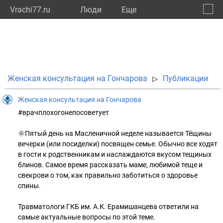
Vrachi77.ru
Люди
Eще
🔔
город
🔍
Женская консультация на Гончарова
Публикации
▷
Женская консультация на Гончарова
#врачплохогонепосоветует
🌞Пятый день на Масленичной неделе называется Тёщины
вечерки (или посиделки) посвящен семье. Обычно все ходят
в гости к родственникам и наслаждаются вкусом тещиных
блинов. Самое время рассказать маме, любимой теще и
свекрови о том, как правильно заботиться о здоровье
спины.
Травматологи ГКБ им. А.К. Ерамишанцева ответили на
самые актуальные вопросы по этой теме.