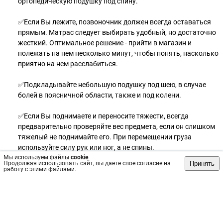
ортопедическую подушку под спину.
✅Если Вы лежите, позвоночник должен всегда оставаться
прямым. Матрас следует выбирать удобный, но достаточно
жесткий. Оптимальное решение - прийти в магазин и
полежать на нем несколько минут, чтобы понять, насколько
приятно на нем расслабиться.
✅Подкладывайте небольшую подушку под шею, в случае
болей в поясничной области, также и под колени.
✅Если Вы поднимаете и переносите тяжести, всегда
предварительно проверяйте вес предмета, если он слишком
тяжелый не поднимайте его. При перемещении груза
используйте силу рук или ног, а не спины.
Мы используем файлы
cookie
.
Принять
Продолжая использовать сайт, вы даете свое согласие на
✅Заниматься экстремальным досугом, спортом желательно
работу с этими файлами.
после консультации с травматологом, начинать с
квалифицированным инструктором, с подготовительным
периодом, используя специальную, защитную спортивную
одежду – это особенно актуально в период, когда погода
подкидывает нам сюрпризы!