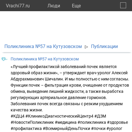
Vrachi77.ru
Люди
Eще
🔔
город
🔍
Поликлиника №57 на Кутузовском
Публикации
▷
Поликлиника №57 на Кутузовском
«Лучшей профилактикой заболеваний почек является
здоровый образ жизни», – утверждает врач-уролог Алексей
Абдурахманович Шичалин. И мы полностью с ним согласны.
Функции почек – фильтрация крови, очищение от продуктов
обмена, выведение лишней жидкости, а также выработка
регулирующих артериальное давление гормонов.
Заболевания почек всегда связаны с резким ухудшением
качества жизни.
#КДЦ4 #КлиникоДиагностическийЦентр4 #ДЗМ
#НовостиПоликлиник #медицина #поликлиника #здоровье
#профилактика #ВсемирныйДеньПочки #почки #уролог