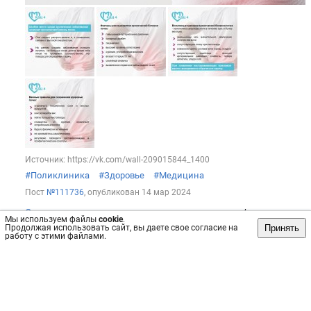
Источник: https://vk.com/wall-209015844_1400
#Поликлиника
#Здоровье
#Медицина
Пост
№111736
, опубликован
14 мар 2024
Сохранить
интересно
/
не интересно
Мы используем файлы
cookie
.
Принять
Продолжая использовать сайт, вы даете свое согласие на
работу с этими файлами.
Поликлиника №57 на Кутузовском
На занятиях Школы диабета от микроангиопатий переходим
к макроангиопатиям. Для начала рассмотрим заболевания