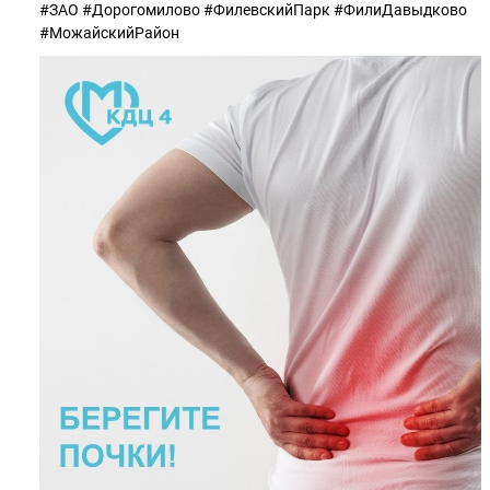
#ЗАО #Дорогомилово #ФилевскийПарк #ФилиДавыдково
#МожайскийРайон