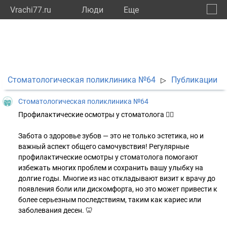
Vrachi77.ru
Люди
Eще
🔔
город
🔍
Стоматологическая поликлиника №64
Публикации
▷
Стоматологическая поликлиника №64
Профилактические осмотры у стоматолога 👩‍⚕️
Забота о здоровье зубов — это не только эстетика, но и
важный аспект общего самочувствия! Регулярные
профилактические осмотры у стоматолога помогают
избежать многих проблем и сохранить вашу улыбку на
долгие годы. Многие из нас откладывают визит к врачу до
появления боли или дискомфорта, но это может привести к
более серьезным последствиям, таким как кариес или
заболевания десен. 🦷