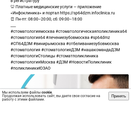
в регистратуру
🦷 Платные медицинские услуги — приложение
«Инфоклиника» и портал https://sp64dzm.infoclinica.ru
⏰ Пн-пт: 08:00–20:00, сб: 09:00–18:00
___
#стоматологиямосква #стоматологическаяполиклиника64
#стоматология64 #лечениезубовмосква #sp64dmz
#СП64ДЗМ #винирымосква #отбеливаниезубовмосква
#стоматология #стоматологияДЗМ #нашакомандаДЗМ
#стоматологиСтолицы #стоматполиклиника
#стоматологияМосква #ДЗМ #НовостиПоликлиник
#поликлиникиЮЗАО
Мы используем файлы
cookie
.
Принять
Продолжая использовать сайт, вы даете свое согласие на
работу с этими файлами.