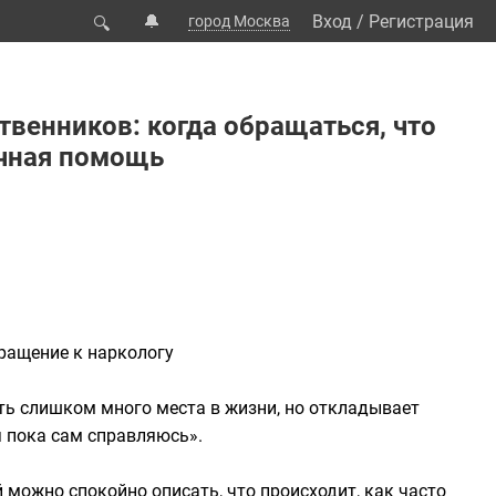
🔔
Вход
/
Регистрация
город Москва
🔍
твенников: когда обращаться, что
очная помощь
ращение к наркологу
ть слишком много места в жизни, но откладывает
я пока сам справляюсь».
можно спокойно описать, что происходит, как часто