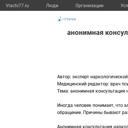
Vrachi77.ru
Люди
Организации
Усл
Статьи
анонимная консул
Автор: эксперт наркологической
Медицинский редактор: врач пс
Тема: анонимная консультация 
Иногда человек понимает, что 
обращение. Причины бывают разн
Анонимная консультация нарколо