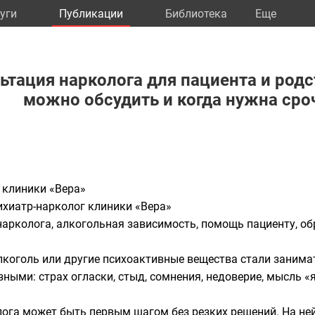
уги
Публикации
Библиотека
Eще
ьтация нарколога для пациента и родс
можно обсудить и когда нужна ср
 клиники «Вера»
ихиатр-нарколог клиники «Вера»
нарколога, алкогольная зависимость, помощь пациенту, об
алкоголь или другие психоактивные вещества стали занима
ыми: страх огласки, стыд, сомнения, недоверие, мысль «
га может быть первым шагом без резких решений. На ней 