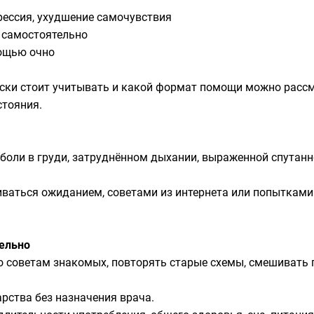
агрессия, ухудшение самочувствия
я самостоятельно
мощью очно
иски стоит учитывать и какой формат помощи можно расс
стояния.
, боли в груди, затруднённом дыхании, выраженной спутан
чиваться ожиданием, советами из интернета или попытками
тельно
по советам знакомых, повторять старые схемы, смешивать 
арства без назначения врача.