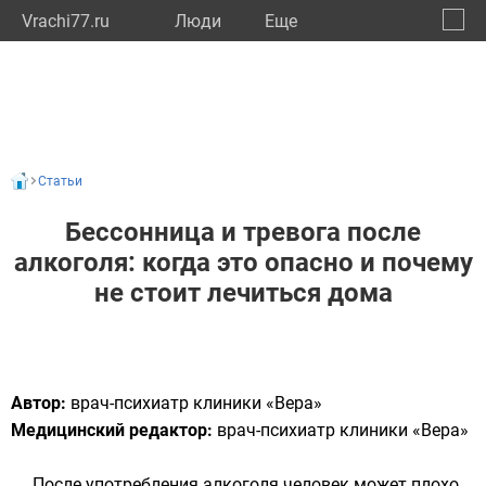
Vrachi77.ru
Люди
Eще
🔔
город
🔍
Статьи
Бессонница и тревога после
алкоголя: когда это опасно и почему
не стоит лечиться дома
Автор:
врач-психиатр клиники «Вера»
Медицинский редактор:
врач-психиатр клиники «Вера»
После употребления алкоголя человек может плохо