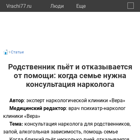
Vrachi77.ru
Люди
Eще
🔔
город
🔍
Статьи
Родственник пьёт и отказывается
от помощи: когда семье нужна
консультация нарколога
Автор
: эксперт наркологической клиники «Вера»
Медицинский редактор
: врач психиатр-нарколог
клиники «Вера»
Тема:
консультация нарколога для родственников,
запой, алкогольная зависимость, помощь семье
Когда близкий пьёт несколько дней, отказывается