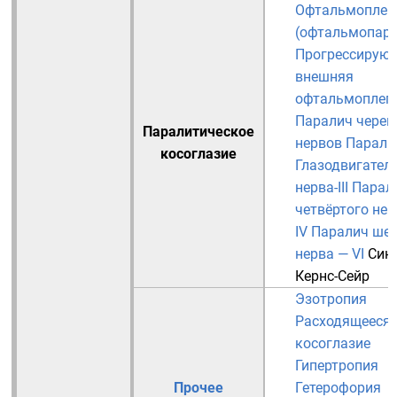
Офтальмоплег
(офтальмопаре
Прогрессирую
внешняя
офтальмоплег
Паралич череп
Паралитическое
нервов
Парали
косоглазие
Глазодвигател
нерва-III
Парал
четвёртого нер
IV
Паралич шес
нерва — VI
Син
Кернс-Сейр
Эзотропия
Расходящееся
косоглазие
Гипертропия
Прочее
Гетерофория