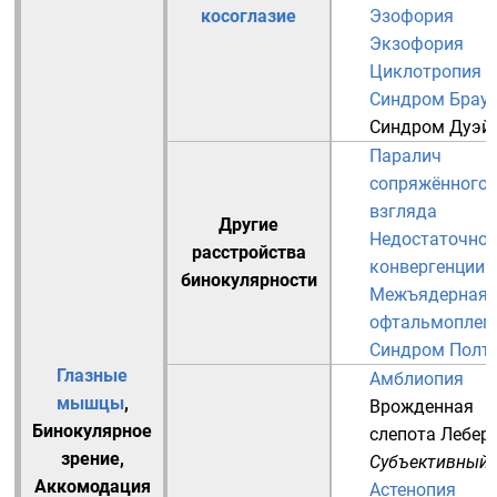
косоглазие
Эзофория
Экзофория
Циклотропия
Синдром Брау
Синдром Дуэй
Паралич
сопряжённого
взгляда
Другие
Недостаточнос
расстройства
конвергенции
бинокулярности
Межъядерная
офтальмоплег
Синдром Полт
Глазные
Амблиопия
мышцы
,
Врожденная
Бинокулярное
слепота Лебер
зрение
,
Субъективный
Аккомодация
Астенопия