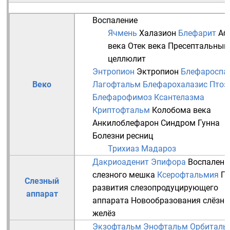
Воспаление
Ячмень
Халазион
Блефарит
Аб
века
Отек века
Пресептальный
целлюлит
Энтропион
Эктропион
Блефароспа
Веко
Лагофтальм
Блефарохалазис
Птоз
Блефарофимоз
Ксантелазма
Криптофтальм
Колобома века
Анкилоблефарон
Синдром Гунна
Болезни
ресниц
Трихиаз
Мадароз
Дакриоаденит
Эпифора
Воспалени
слезного мешка
Ксерофтальмия
П
Слезный
развития слезопродуцирующего
аппарат
аппарата
Новообразования слёзн
желёз
Экзофтальм
Энофтальм
Орбиталь