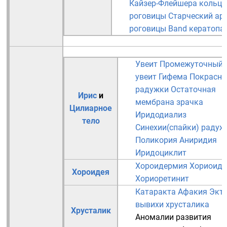
Кайзер-Флейшера кольца
роговицы
Старческий ар
роговицы
Band кератопа
Увеит
Промежуточный
увеит
Гифема
Покрасне
радужки
Остаточная
Ирис
и
мембрана зрачка
Цилиарное
Иридодиализ
тело
Синехии(спайки) радуж
Поликория
Аниридия
Иридоциклит
Хороидермия
Хориоиди
Хороидея
Хориоретинит
Катаракта
Афакия
Экто
вывихи хрусталика
Хрусталик
Аномалии развития