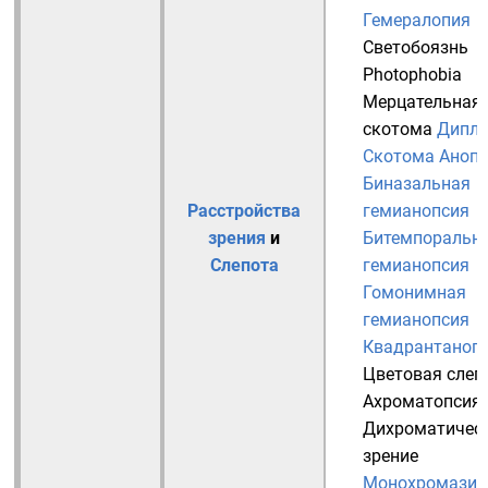
Гемералопия
Светобоязнь
Photophobia
Мерцательная
скотома
Дипло
Скотома
Анопс
Биназальная
Расстройства
гемианопсия
зрения
и
Битемпоральн
Слепота
гемианопсия
Гомонимная
гемианопсия
Квадрантаноп
Цветовая слеп
Ахроматопсия
Дихроматичес
зрение
Монохромазия