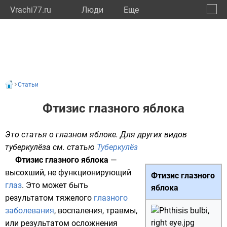
Vrachi77.ru
Люди
Eще
🔔
город
🔍
Статьи
Фтизис глазного яблока
Это статья о глазном яблоке. Для других видов
туберкулёза см. статью
Туберкулёз
Фтизис глазного яблока
—
высохший, не функционирующий
Фтизис глазного
глаз
. Это может быть
яблока
результатом тяжелого
глазного
заболевания
,
воспаления
, травмы,
или результатом осложнения