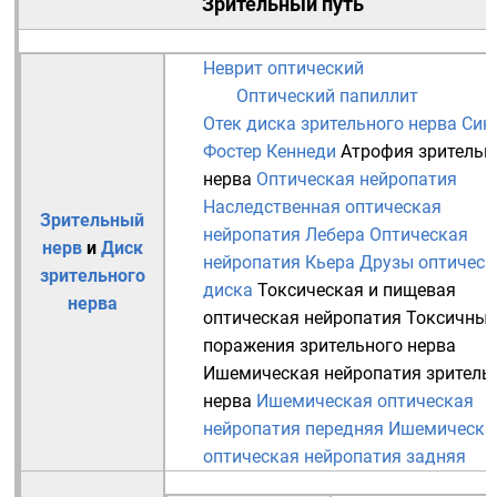
Зрительный путь
Неврит оптический
Оптический папиллит
Отек диска зрительного нерва
Син
Фостер Кеннеди
Атрофия зрительн
нерва
Оптическая нейропатия
Наследственная оптическая
Зрительный
нейропатия Лебера
Оптическая
нерв
и
Диск
нейропатия Кьера
Друзы оптическ
зрительного
диска
Токсическая и пищевая
нерва
оптическая нейропатия
Токсичные
поражения зрительного нерва
Ишемическая нейропатия зритель
нерва
Ишемическая оптическая
нейропатия передняя
Ишемическа
оптическая нейропатия задняя