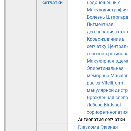
сетчатки
недоношенных
Макулодистрофия
Болезнь Штаргардт
Пигментная
дегенерация сетчат
Кровоизлияние в
сетчатку
Централь
серозная ретинопа
Макулярная эдема
Эпиретинальная
мембрана
Macular
pucker
Vitelliform
макулярной дистр
Врожденная слепот
Лебера
Birdshot
хориоретинопатия
Ангиопатия сетчатки
Глаукома
Глазная