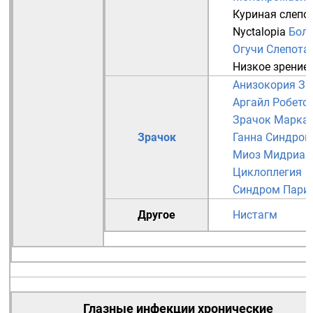
Куриная слепо
Nyctalopia
Бол
Огучи
Слепота
Низкое зрение
Анизокория
Зр
Аргайл Робетс
Зрачок Марка
Зрачок
Ганна
Синдром
Миоз
Мидриаз
Циклоплегия
Синдром Пари
Другое
Нистагм
Глазные инфекции
хронические