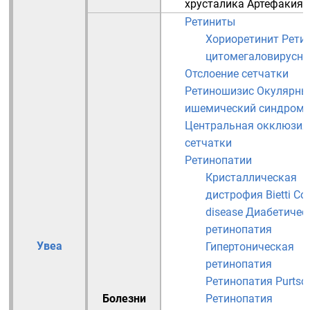
хрусталика
Артефакия
Ретиниты
Хориоретинит
Рети
цитомегаловирусн
Отслоение сетчатки
Ретиношизис
Окулярны
ишемический синдром
Центральная окклюзия
сетчатки
Ретинопатии
Кристаллическая
дистрофия Bietti
Co
disease
Диабетичес
ретинопатия
Увеа
Гипертоническая
ретинопатия
Ретинопатия Purtsc
Болезни
Ретинопатия