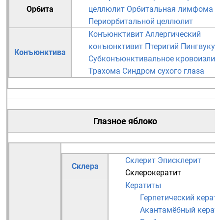
Орбита
целлюлит
Орбитальная лимфома
Периорбитальной целлюлит
Конъюнктивит
Аллергический
конъюнктивит
Птеригий
Пингвукул
Конъюнктива
Субконъюнктивальное кровоизлия
Трахома
Синдром сухого глаза
Глазное яблоко
Склерит
Эписклерит
Склера
Склерокератит
Кератиты
Герпетический керат
Акантамёбный керат