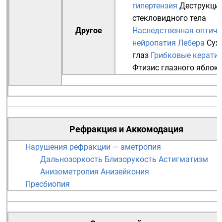
гипертензия
Деструкци
стекловидного тела
Другое
Наследственная оптиче
нейропатия Лебера
Сух
глаз
Грибковые керати
Фтизис глазного яблок
Рефракция
и
Аккомодация
Нарушения рефракции — аметропия
Дальнозоркость
Близорукость
Астигматизм
Анизометропия
Анизейкония
Пресбиопия