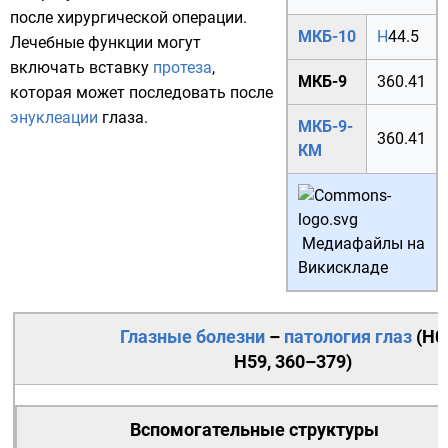
после хирургической операции.
МКБ-10
H
44.5
Лечебные функции могут
включать вставку
протеза
,
МКБ-9
360.41
которая может последовать после
энуклеации
глаза.
МКБ-9-
360.41
КМ
Медиафайлы на
Викискладе
Глазные болезни
–
патология
глаз
(
H0
H59
,
360–379
)
Вспомогательные структуры