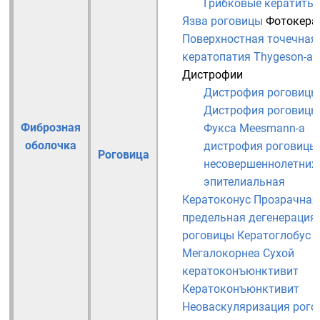
Грибковые кератиты
Язва роговицы
Фотокера
Поверхностная точечная
кератопатия Thygeson-а
Дистрофии
Дистрофия роговицы
Дистрофия роговицы
Фиброзная
Фукса
Meesmann-а
оболочка
дистрофия роговицы
Роговица
несовершеннолетних
эпителиальная
Кератоконус
Прозрачная
предельная дегенерация
роговицы
Кератоглобус
Мегалокорнеа
Сухой
кератоконъюнктивит
Кератоконъюнктивит
Неоваскуляризация рого