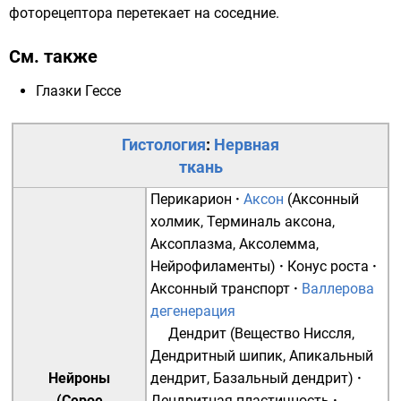
фоторецептора перетекает на соседние.
См. также
Глазки Гессе
Гистология
:
Нервная
ткань
Перикарион
·
Аксон
(
Аксонный
холмик
,
Терминаль аксона
,
Аксоплазма
,
Аксолемма
,
Нейрофиламенты
)
·
Конус роста
·
Аксонный транспорт
·
Валлерова
дегенерация
Дендрит
(
Вещество Ниссля
,
Дендритный шипик
,
Апикальный
Нейроны
дендрит
,
Базальный дендрит
)
·
(
Серое
Дендритная пластичность
·