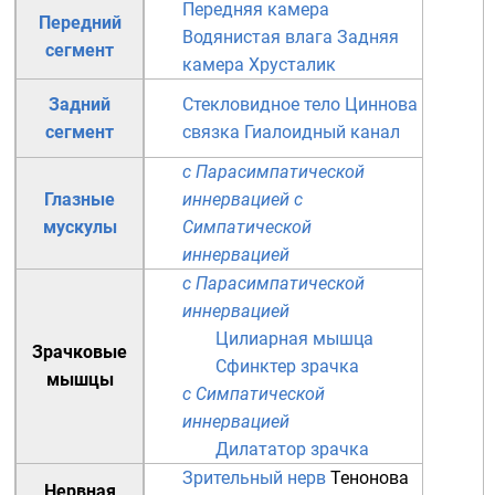
Передняя камера
Передний
Водянистая влага
Задняя
сегмент
камера
Хрусталик
Задний
Стекловидное тело
Циннова
сегмент
связка
Гиалоидный канал
с Парасимпатической
Глазные
иннервацией
с
мускулы
Симпатической
иннервацией
с Парасимпатической
иннервацией
Цилиарная мышца
Зрачковые
Сфинктер зрачка
мышцы
с Симпатической
иннервацией
Дилататор зрачка
Зрительный нерв
Тенонова
Нервная