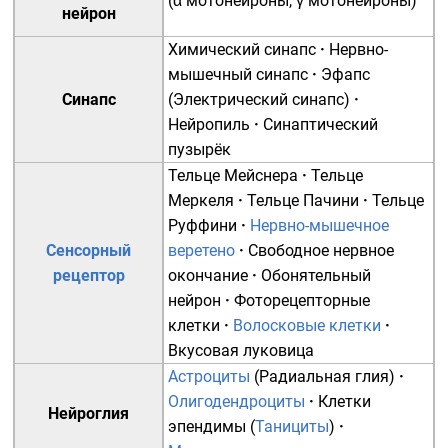
(
α мотонейроны
,
γ мотонейроны
)
нейрон
Химический синапс
·
Нервно-
мышечный синапс
·
Эфапс
Синапс
(Электрический синапс)
·
Нейропиль
·
Синаптический
пузырёк
Тельце Мейснера
·
Тельце
Меркеля
·
Тельце Пачини
·
Тельце
Руффини
·
Нервно-мышечное
Сенсорный
веретено
·
Свободное нервное
рецептор
окончание
·
Обонятельный
нейрон
·
Фоторецепторные
клетки
·
Волосковые клетки
·
Вкусовая луковица
Астроциты
(
Радиальная глия
)
·
Олигодендроциты
·
Клетки
Нейроглия
эпендимы
(
Танициты
)
·