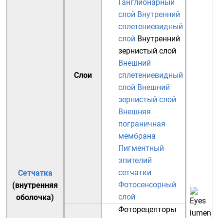
Ганглионарный
слой
Внутренний
сплетениевидный
слой
Внутренний
зернистый слой
Внешний
Слои
сплетениевидный
слой
Внешний
зернистый слой
Внешняя
пограничная
мембрана
Пигментный
эпителий
сетчатки
Сетчатка
Фотосенсорный
(внутренняя
слой
оболочка)
Фоторецепторы