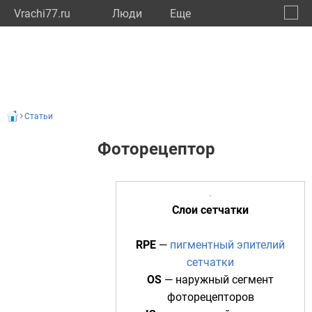
Vrachi77.ru
Люди
Eще
🔔
город
🔍
Статьи
Фоторецептор
Слои сетчатки
RPE
—
пигментный эпителий
сетчатки
OS
— наружный сегмент
фоторецепторов