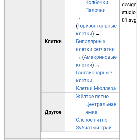
Колбочки
Палочки
→
(
Горизонтальные
клетки
)
→
Клетки
Биполярные
клетки сетчатки
→ (
Амакриновые
клетки
)
→
Ганглионарные
клетки
Клетки Мюллера
Жёлтое пятно
Центральная
Другое
ямка
Слепое пятно
Зубчатый край