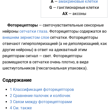
A
—
амакриновые клетки
G
—
ганглионарные клетки
AX
—
аксоны
Фоторецепторы
— светочувствительные сенсорные
нейроны
сетчатки
глаза
. Фоторецепторы содержатся во
внешнем зернистом слое
сетчатки. Фоторецепторы
отвечают
гиперполяризацией
(а не
деполяризацией
, как
другие нейроны) в ответ на адекватный этим
рецепторам сигнал —
свет
. Фоторецепторы
размещаются в сетчатке очень плотно, в виде
шестиугольников (гексагональная упаковка).
Содержание
1
Классификация фоторецепторов
2
Сравнение палочек и колбочек
3
Связи между фоторецепторами
4
См. также