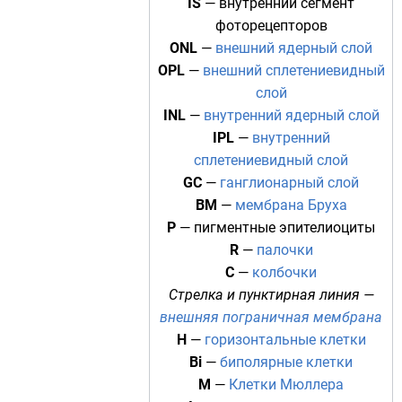
IS
— внутренний сегмент
фоторецепторов
ONL
—
внешний ядерный слой
OPL
—
внешний сплетениевидный
слой
INL
—
внутренний ядерный слой
IPL
—
внутренний
сплетениевидный слой
GC
—
ганглионарный слой
BM
—
мембрана Бруха
P
— пигментные
эпителиоциты
R
—
палочки
C
—
колбочки
Стрелка и пунктирная линия —
внешняя пограничная мембрана
H
—
горизонтальные клетки
Bi
—
биполярные клетки
M
—
Клетки Мюллера