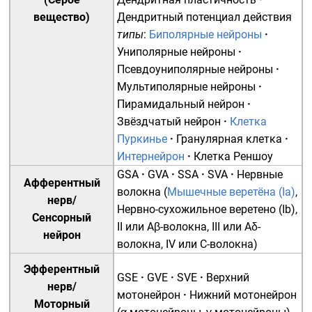
вещество
)
Дендритный потенциал действия
типы
:
Биполярные нейроны
·
Униполярные нейроны
·
Псевдоуниполярные нейроны
·
Мультиполярные нейроны
·
Пирамидальный нейрон
·
Звёздчатый нейрон
·
Клетка
Пуркинье
·
Гранулярная клетка
·
Интернейрон
·
Клетка Реншоу
GSA
·
GVA
·
SSA
·
SVA
·
Нервные
Афферентный
волокна
(
Мышечные веретёна (Ia)
,
нерв
/
Нервно-сухожильное веретено (Ib)
,
Сенсорный
II или Aβ-волокна
,
III или Aδ-
нейрон
волокна
,
IV или C-волокна
)
Эфферентный
GSE
·
GVE
·
SVE
·
Верхний
нерв
/
мотонейрон
·
Нижний мотонейрон
Моторный