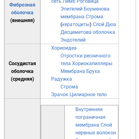
сеть
Лимб
Роговица
Фиброзная
Эпителий
Боуменова
оболочка
мембрана
Строма
(внешняя)
(
кератоциты
)
Слой Дюа
Десцеметова оболочка
Эндотелий
Хориоидеа
Отростки ресничного
Сосудистая
тела
Хориокапилляры
оболочка
Мембрана Бруха
(средняя)
Радужка
Строма
Зрачок
Цилиарное тело
Внутренняя
пограничная
мембрана
Слой
нервных волокон