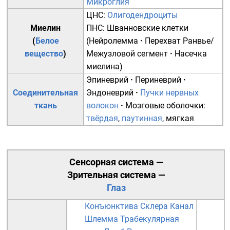
Микроглия
ЦНС
:
Олигодендроциты
Миелин
ПНС
:
Шванновские клетки
(
Белое
(
Нейролемма
·
Перехват Ранвье
/
вещество
)
Межузловой сегмент
·
Насечка
миелина
)
Эпиневрий
·
Периневрий
·
Соединительная
Эндоневрий
·
Пучки нервных
ткань
волокон
·
Мозговые оболочки:
твёрдая
,
паутинная
,
мягкая
Сенсорная система
—
Зрительная система
—
Глаз
Конъюнктива
Склера
Канал
Шлемма
Трабекулярная