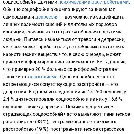
социофобией и другими
психическими расстройствами
.
Обычно социофобии аккомпанируют
заниженная
самооценка
и
депрессия
— возможно, из-за дефицита
личных взаимоотношений и длительных периодов
изоляции, связанных со
страхом
общения с другими
людьми. Пытаясь избавиться от тревоги и депрессии,
человек может прибегать к употреблению алкоголя и
наркотических веществ
, что, в свою очередь, может
привести к формированию зависимости. Есть данные,
что примерно 20 % больных социофобией страдает
также и от
алкоголизма
. Одно из наиболее часто
встречающихся сопутствующих расстройств — это
депрессия. В одном исследовании из 14 263 человек, у
2,4 % диагностировали социофобию и из них у 16,6 %
выявили также депрессию. Помимо депрессии, у
страдающих социофобией часто выявляют:
паническое
расстройство
(33 %),
генерализованное тревожное
расстройство
(19 %),
посттравматическое стрессовое