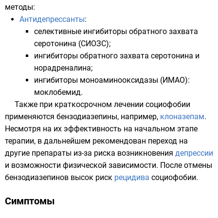
методы:
Антидепрессанты
:
селективные
ингибиторы
обратного захвата
серотонина (
СИОЗС
);
ингибиторы обратного захвата серотонина и
норадреналина;
ингибиторы моноаминооксидазы (
ИМАО
):
моклобемид
.
Также при краткосрочном лечении социофобии
применяются
бензодиазепины
, например,
клоназепам
.
Несмотря на их эффективность на начальном этапе
терапии, в дальнейшем рекомендован переход на
другие препараты из-за риска возникновения
депрессии
и возможности
физической зависимости
. После отмены
бензодиазепинов высок риск
рецидива
социофобии.
Симптомы