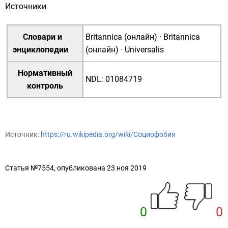
Источники
Словари и
Britannica (онлайн)
·
Britannica
энциклопедии
(онлайн)
·
Universalis
Нормативный
NDL
:
01084719
контроль
Источник:
https://ru.wikipedia.org/wiki/Социофобия
Статья №7554, опубликована 23 ноя 2019
0
0