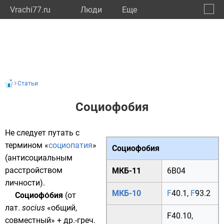
Vrachi77.ru
Люди
Eще
🔔
город
🔍
Статьи
Социофобия
Не следует путать с
термином «
социопатия
»
Социофобия
(антисоциальным
расстройством
МКБ-11
6B04
личности).
МКБ-10
F
40.1
,
F
93.2
Социофо́бия
(от
лат.
socius
«общий,
F40.10
,
совместный» +
др.-греч.