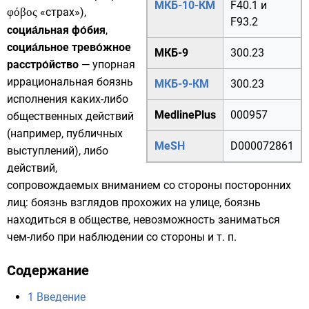
МКБ-10-КМ
F40.1
и
φόβος
«страх»),
F93.2
социа́льная фо́бия
,
социа́льное трево́жное
МКБ-9
300.23
расстро́йство
— упорная
иррациональная
боязнь
МКБ-9-КМ
300.23
исполнения каких-либо
MedlinePlus
000957
общественных действий
(например, публичных
MeSH
D000072861
выступлений), либо
действий,
сопровождаемых вниманием со стороны посторонних
лиц: боязнь взглядов прохожих на улице, боязнь
находиться в обществе, невозможность заниматься
чем-либо при наблюдении со стороны и т. п.
Содержание
1
Введение