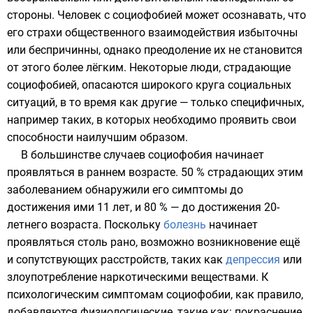
стороны. Человек с социофобией может осознавать, что
его страхи общественного взаимодействия избыточны
или беспричинны, однако преодоление их не становится
от этого более лёгким. Некоторые люди, страдающие
социофобией, опасаются широкого круга социальных
ситуаций, в то время как другие — только специфичных,
например таких, в которых необходимо проявить свои
способности наилучшим образом.
В большинстве случаев социофобия начинает
проявляться в раннем возрасте. 50 % страдающих этим
заболеванием обнаружили его симптомы до
достижения ими 11 лет, и 80 % — до достижения 20-
летнего возраста. Поскольку
болезнь
начинает
проявляться столь рано, возможно возникновение ещё
и сопутствующих расстройств, таких как
депрессия
или
злоупотребление
наркотическими веществами
. К
психологическим
симптомам
социофобии, как правило,
добавляются физиологические, такие как: покраснение