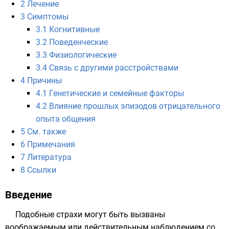
2
Лечение
3
Симптомы
3.1
Когнитивные
3.2
Поведенческие
3.3
Физиологические
3.4
Связь с другими расстройствами
4
Причины
4.1
Генетические и семейные факторы
4.2
Влияние прошлых эпизодов отрицательного
опыта общения
5
См. также
6
Примечания
7
Литература
8
Ссылки
Введение
Подобные
страхи
могут быть вызваны
воображаемым или действительным наблюдением со