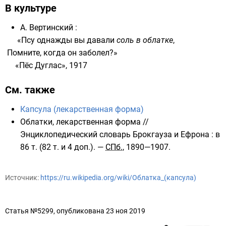
В культуре
А. Вертинский
:
«Псу однажды вы давали
соль в облатке
,
Помните, когда он заболел?»
«Пёс Дуглас»,
1917
См. также
Капсула (лекарственная форма)
Облатки, лекарственная форма
//
Энциклопедический словарь Брокгауза и Ефрона
: в
86 т. (82 т. и 4 доп.). —
СПб.
, 1890—1907.
Источник:
https://ru.wikipedia.org/wiki/Облатка_(капсула)
Статья №5299, опубликована 23 ноя 2019