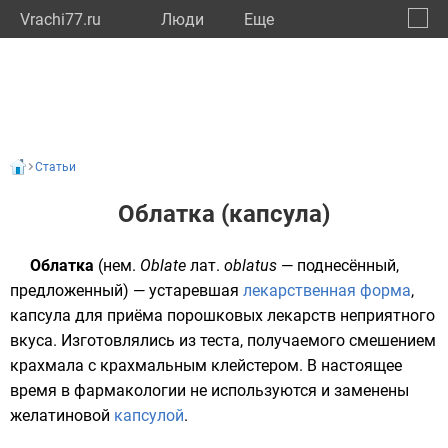
Vrachi77.ru
Люди
Eще
🔔
город
🔍
Статьи
Облатка (капсула)
Облатка
(
нем.
Oblate
лат.
oblatus
— поднесённый,
предложенный) — устаревшая
лекарственная форма
,
капсула для приёма порошковых
лекарств
неприятного
вкуса. Изготовлялись из теста, получаемого смешением
крахмала
с крахмальным
клейстером
. В настоящее
время в фармакологии не используются и заменены
желатиновой
капсулой
.