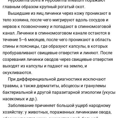
Hypoderma bovis и Hypoderma lineatum поражают
главным образом крупный рогатый скот.
Вышедшие из яиц личинки через кожу проникают в
тело хозяина, после чего мигрируют вдоль сосудов и
нервов к позвоночнику и попадают в спинномозговой
канал. Личинки в спинномозговом канале остаются в
течение 5—6 месяцев, после чего проникают в область
спины и поясницы, где образуют капсулы, в которых
пробуравливают свищевые отверстия и линяют. После
созревания личинки оводов через свищевые отверстия
выходят из капсулы и падают на землю, и
окукливаются.
При дифференциальной диагностике исключают
травмы, а также дерматиты, абсцессы и гранулемы
бактериальной и другой паразитарной этиологии (укусы
насекомых и др.).
Заболевание причиняет большой ущерб народному
хозяйству: у животных, пораженных личинками овода,