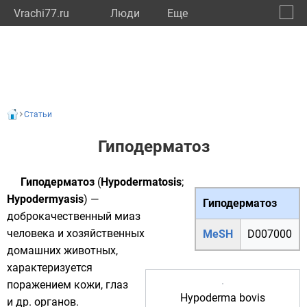
Vrachi77.ru
Люди
Eще
🔔
город
🔍
Статьи
Гиподерматоз
Гиподерматоз
(
Hypodermatosis
;
Hypodermyasis
) —
Гиподерматоз
доброкачественный
миаз
человека и хозяйственных
MeSH
D007000
домашних животных,
характеризуется
поражением кожи, глаз
Hypoderma bovis
и др. органов.