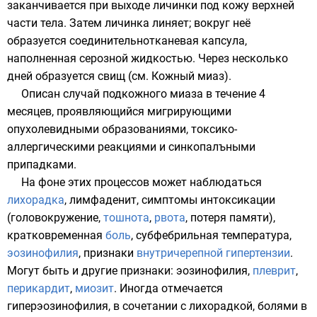
заканчивается при выходе личинки под кожу верхней
части тела. Затем личинка линяет; вокруг неё
образуется соединительнотканевая капсула,
наполненная серозной жидкостью. Через несколько
дней образуется свищ (см.
Кожный миаз
).
Описан случай подкожного миаза в течение 4
месяцев, проявляющийся мигрирующими
опухолевидными образованиями, токсико-
аллергическими реакциями и синкопалъными
припадками.
На фоне этих процессов может наблюдаться
лихорадка
,
лимфаденит
, симптомы интоксикации
(
головокружение
,
тошнота
,
рвота
, потеря памяти),
кратковременная
боль
,
субфебрильная температура
,
эозинофилия
, признаки
внутричерепной гипертензии
.
Могут быть и другие признаки: эозинофилия,
плеврит
,
перикардит
,
миозит
. Иногда отмечается
гиперэозинофилия, в сочетании с лихорадкой, болями в