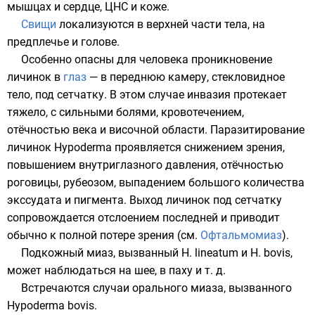
мышцах и сердце, ЦНС и коже.
Свищи
локализуются в верхней части тела, на
предплечье и голове.
Особенно опасны для человека проникновение
личинок в
глаз
— в переднюю камеру, стекловидное
тело, под сетчатку. В этом случае инвазия протекает
тяжело, с сильными болями, кровотечением,
отёчностью века и височной области. Паразитирование
личинок Hypoderma проявляется снижением зрения,
повышением внутриглазного давления, отёчностью
роговицы, рубеозом, выпадением большого количества
экссудата и пигмента. Выход личинок под сетчатку
сопровождается отслоением последней и приводит
обычно к полной потере зрения (см.
Офтальмомиаз
).
Подкожный миаз, вызванный H. lineatum и H. bovis,
может наблюдаться на шее, в паху и т. д.
Встречаются случаи
орального миаза
, вызванного
Hypoderma bovis.