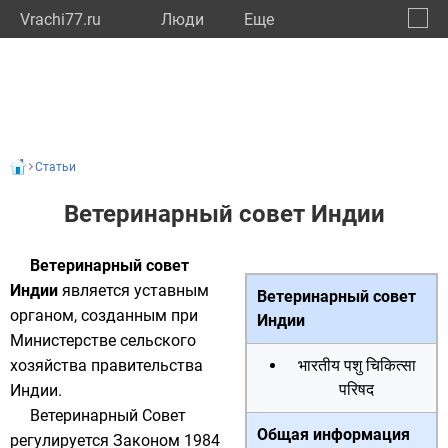
Vrachi77.ru
Люди
Eще
🔔
город
🔍
Статьи
Ветеринарный совет Индии
Ветеринарный совет
Индии
является уставным
Ветеринарный совет
органом, созданным при
Индии
Министерстве сельского
хозяйства правительства
भारतीय पशु चिकित्‍सा
परिषद
Индии.
Ветеринарный Совет
Общая информация
регулируется Законом 1984