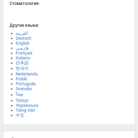
Стоматология
Другие языки:
العربية
Deutsch
English
فارسی
Français
Italiano
日本語
한국어
Nederlands
Polski
Português
Svenska
ไทย
Türkçe
Українська
Tiếng Việt
中文