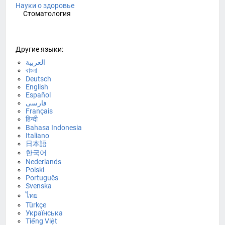
Науки о здоровье
Стоматология
Другие языки:
العربية
বাংলা
Deutsch
English
Español
فارسی
Français
हिन्दी
Bahasa Indonesia
Italiano
日本語
한국어
Nederlands
Polski
Português
Svenska
ไทย
Türkçe
Українська
Tiếng Việt