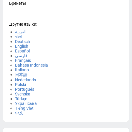
Брекеты
Другие языки:
العربية
বাংলা
Deutsch
English
Español
فارسی
Français
Bahasa Indonesia
Italiano
日本語
Nederlands
Polski
Português
Svenska
Türkçe
Українська
Tiếng Việt
中文